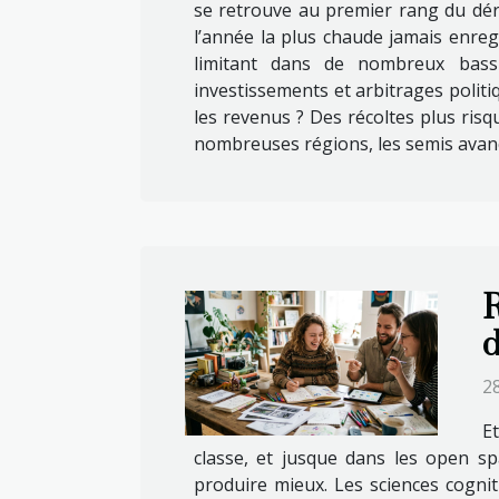
se retrouve au premier rang du dérè
l’année la plus chaude jamais enreg
limitant dans de nombreux bassi
investissements et arbitrages politi
les revenus ? Des récoltes plus ris
nombreuses régions, les semis avance
R
d
2
Et
classe, et jusque dans les open s
produire mieux. Les sciences cogniti