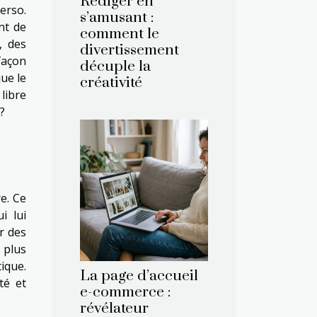
Rédiger en
erso.
s’amusant :
nt de
comment le
, des
divertissement
façon
décuple la
ue le
créativité
 libre
?
e. Ce
i lui
r des
 plus
ique.
La page d’accueil
té et
e-commerce :
révélateur