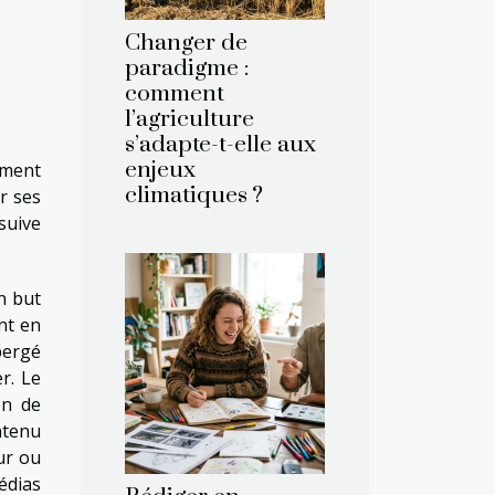
Changer de
paradigme :
comment
l’agriculture
s’adapte-t-elle aux
enjeux
ément
climatiques ?
r ses
suive
n but
nt en
bergé
r. Le
on de
ontenu
ur ou
édias