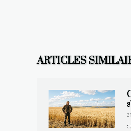
ARTICLES SIMILAI
C
s
21
Ca