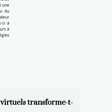
t une
ou du
aleur
-ci à
urs à
égies
 virtuels transforme-t-