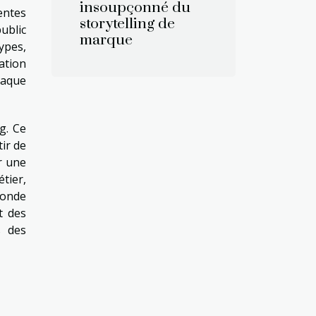
insoupçonné du
entes
storytelling de
ublic
marque
ypes,
ation
haque
g. Ce
ir de
r une
tier,
ponde
t des
s des