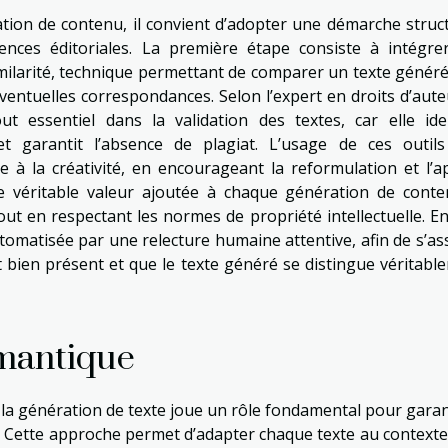
ration de contenu, il convient d’adopter une démarche struc
ences éditoriales. La première étape consiste à intégre
milarité, technique permettant de comparer un texte généré
entuelles correspondances. Selon l’expert en droits d’auteu
ut essentiel dans la validation des textes, car elle iden
t garantit l’absence de plagiat. L’usage de ces outils
e à la créativité, en encourageant la reformulation et l’a
une véritable valeur ajoutée à chaque génération de conten
out en respectant les normes de propriété intellectuelle. Enf
omatisée par une relecture humaine attentive, afin de s’as
 est bien présent et que le texte généré se distingue véritab
émantique
 la génération de texte joue un rôle fondamental pour garant
. Cette approche permet d’adapter chaque texte au contexte 