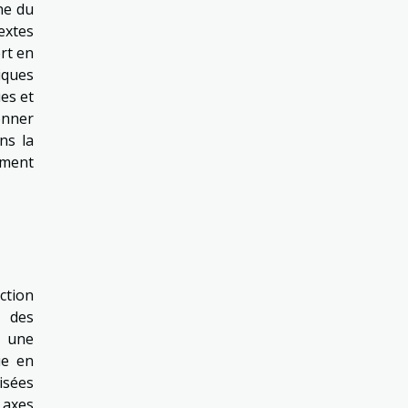
ne du
extes
rt en
iques
es et
onner
ns la
ement
ction
t des
t une
ue en
isées
t axes