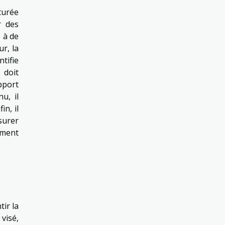
turée
r des
 à de
r, la
tifie
 doit
pport
u, il
in, il
surer
lement
ir la
visé,