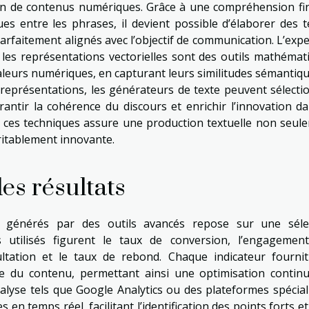
tion de contenus numériques. Grâce à une compréhension fi
s entre les phrases, il devient possible d’élaborer des t
arfaitement alignés avec l’objectif de communication. L’expe
 les représentations vectorielles sont des outils mathémat
valeurs numériques, en capturant leurs similitudes sémantiqu
es représentations, les générateurs de texte peuvent sélecti
rantir la cohérence du discours et enrichir l’innovation da
 ces techniques assure une production textuelle non seul
ritablement innovante.
des résultats
nus générés par des outils avancés repose sur une séle
s utilisés figurent le taux de conversion, l’engagemen
ltation et le taux de rebond. Chaque indicateur fourni
ce du contenu, permettant ainsi une optimisation contin
analyse tels que Google Analytics ou des plateformes spécial
s en temps réel, facilitant l’identification des points forts e