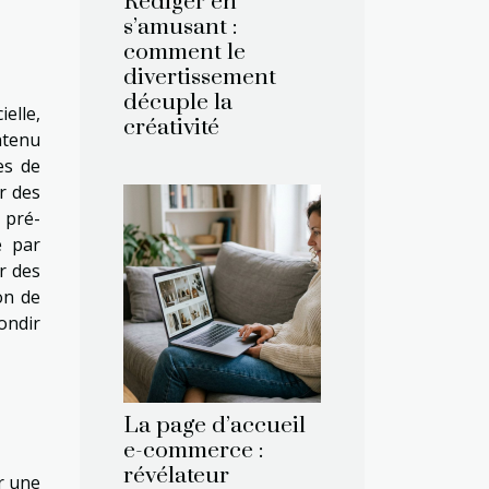
Rédiger en
s’amusant :
comment le
divertissement
décuple la
elle,
créativité
ntenu
es de
r des
 pré-
é par
r des
on de
ondir
La page d’accueil
e-commerce :
révélateur
r une