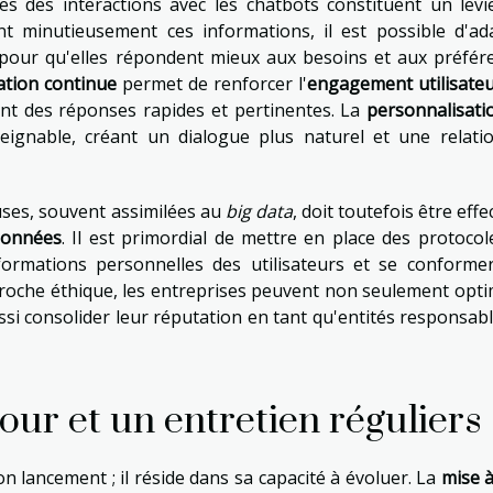
es des interactions avec les chatbots constituent un levi
t minutieusement ces informations, il est possible d'ad
our qu'elles répondent mieux aux besoins et aux préfér
ation continue
permet de renforcer l'
engagement utilisate
ant des réponses rapides et pertinentes. La
personnalisati
teignable, créant un dialogue plus naturel et une relati
ses, souvent assimilées au
big data
, doit toutefois être eff
 données
. Il est primordial de mettre en place des protocol
formations personnelles des utilisateurs et se conforme
roche éthique, les entreprises peuvent non seulement opti
aussi consolider leur réputation en tant qu'entités responsab
jour et un entretien réguliers
n lancement ; il réside dans sa capacité à évoluer. La
mise à