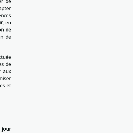
er de
apter
ences
ur
, en
on de
on de
ectuée
es de
r aux
miser
les et
 jour