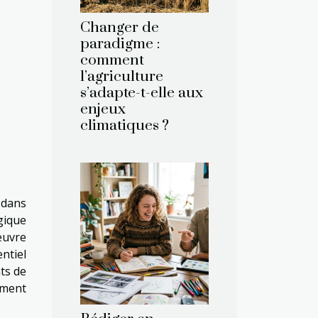
Changer de
paradigme :
comment
l’agriculture
s’adapte-t-elle aux
enjeux
climatiques ?
 dans
gique
œuvre
ntiel
ts de
mment