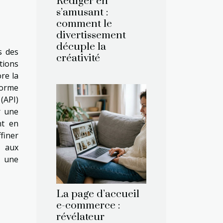
Rédiger en
s’amusant :
comment le
divertissement
décuple la
s des
créativité
tions
re la
forme
 (API)
r une
nt en
finer
e aux
z une
La page d’accueil
e-commerce :
révélateur