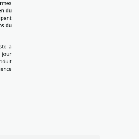
ormes
en du
cipant
ns du
ste à
 jour
oduit
ience