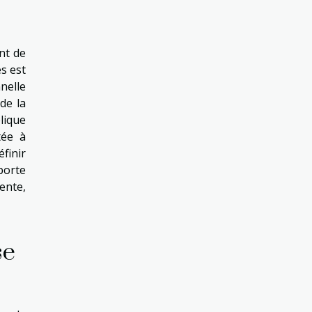
nt de
es est
nelle
de la
lique
tée à
finir
porte
ente,
se