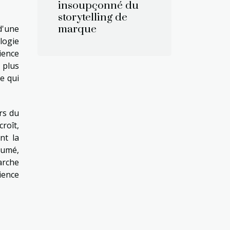
insoupçonné du
storytelling de
marque
d'une
logie
ience
 plus
e qui
rs du
roît,
nt la
sumé,
arche
ience