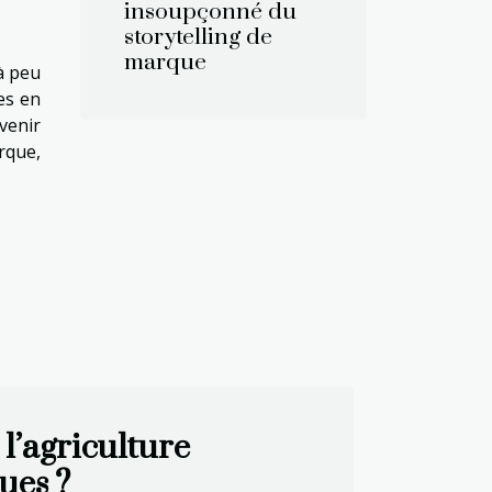
insoupçonné du
storytelling de
marque
à peu
es en
venir
rque,
’agriculture
ues ?