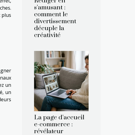
Rédiger en
effet,
s’amusant :
ches.
comment le
 plus
divertissement
décuple la
créativité
agner
inaux
ez un
é, un
leurs
La page d’accueil
e-commerce :
révélateur