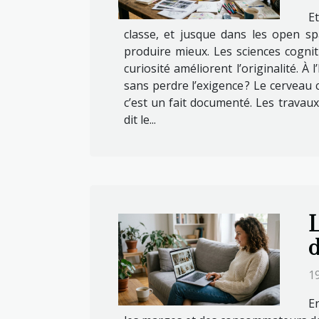
Et
classe, et jusque dans les open s
produire mieux. Les sciences cogniti
curiosité améliorent l’originalité. À
sans perdre l’exigence ? Le cerveau c
c’est un fait documenté. Les travau
dit le...
L
d
1
En